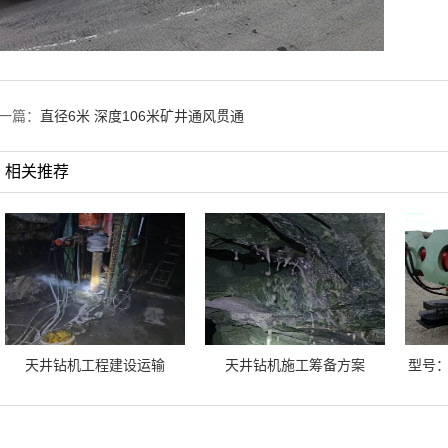
一篇：
直径6米 深度106米矿井通风贯通
相关推荐
天井钻机工程建设运输
天井钻机施工筹备方案
型号：Z