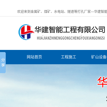
欢迎来到金属矿、煤矿、水电站、隧道等打孔厂家—华建智
网站首页
工程施工
矿山设备