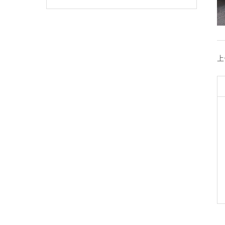
上
租赁
云南天井钻机专业施工队伍
广西天井钻机施工队 / 施工单
位