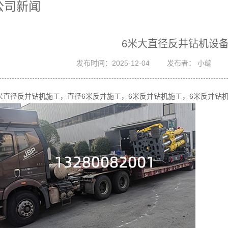
公司新闻
6米大直径反井钻机设
发布时间：2025-12-04
发布者： 小编
米直径反井钻机施工，直径6米反井施工，6米反井钻机施工，6米反井钻