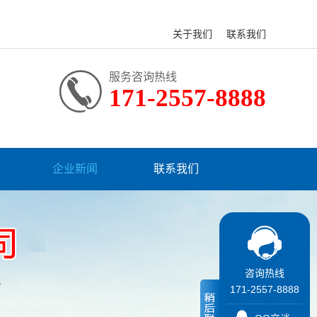
关于我们
联系我们
服务咨询热线
171-2557-8888
企业新闻
联系我们
咨询热线
171-2557-8888