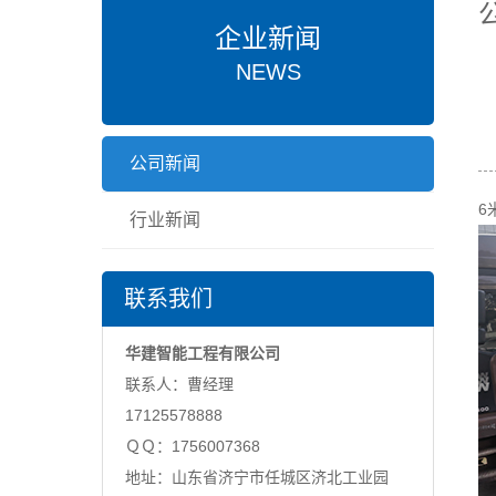
企业新闻
NEWS
公司新闻
6
行业新闻
联系我们
华建智能工程有限公司
联系人：曹经理
17125578888
ＱＱ：1756007368
地址：山东省济宁市任城区济北工业园