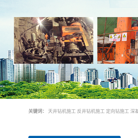
关键词：
天井钻机施工
反井钻机施工
定向钻施工
深