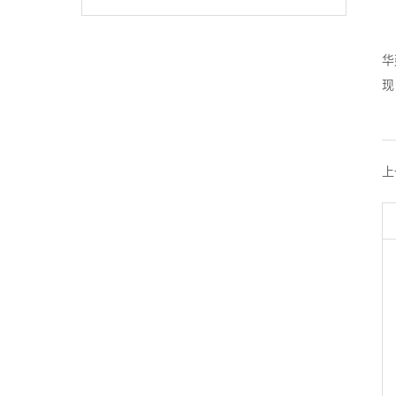
华
现
上
公司开展矿山设备维修租赁
云南天井钻机专业施工队伍