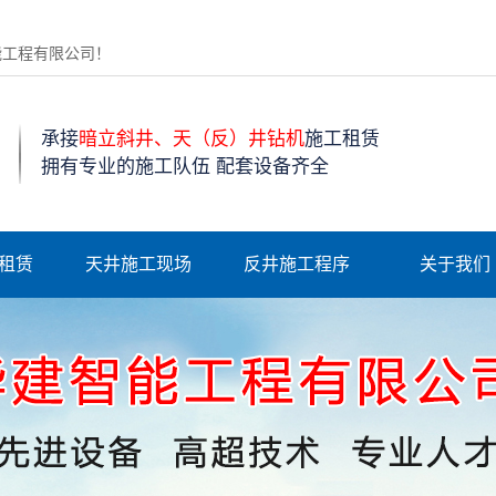
能工程有限公司！
承接
暗立斜井、天（反）井钻机
施工租赁
拥有专业的施工队伍 配套设备齐全
租赁
天井施工现场
反井施工程序
关于我们