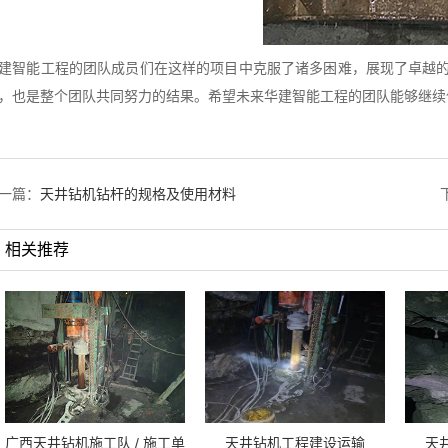
建智能工程的团队成员们在这样的项目中克服了诸多困难，展现了卓越
，也是整个团队共同努力的结果。希望未来华建智能工程的团队能够继续
一篇：
天井钻机钻杆的规格及使用材料
相关推荐
广西天井钻机施工队 / 施工单
天井钻机工程建设运输
天