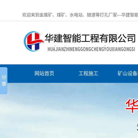
欢迎来到金属矿、煤矿、水电站、隧道等打孔厂家—华建智
网站首页
工程施工
矿山设备