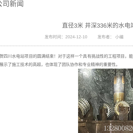
公司新闻
直径3米 井深336米的水
发布时间：2024-12-10
发布者： 小编
贺四川水电站项目的圆满结束！对于这样一个具有挑战性的工程项目，能
展示了施工技术的高超，也体现了团队协作和专业精神的重要性。