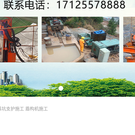
基坑支护施工
盾构机施工